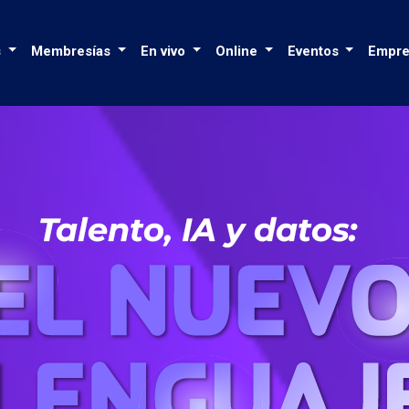
s
Membresías
En vivo
Online
Eventos
Empre