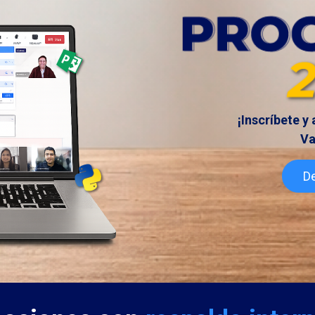
¡Inscríbete y
Va
De