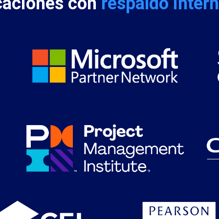
icaciones con
respaldo inter