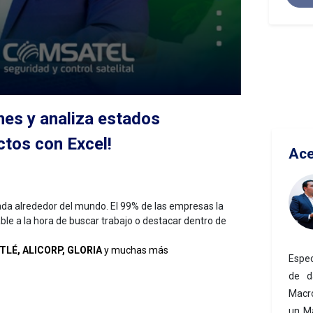
nes y analiza estados
ctos con Excel!
Ace
ada alrededor del mundo. El 99% de las empresas la
able a la hora de buscar trabajo o destacar dentro de
TLÉ, ALICORP, GLORIA
y muchas más
Espec
de d
Macro
un Má