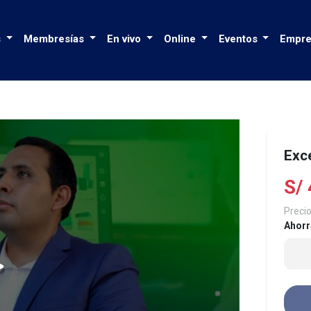
s
Membresías
En vivo
Online
Eventos
Empre
Exce
S/
Precio
Ahorr