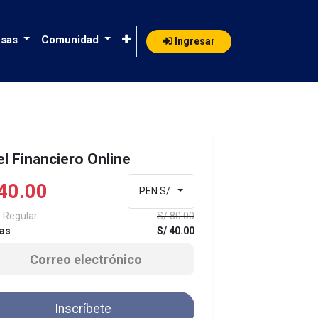
sas
Comunidad
Ingresar
l Financiero Online
40.00
PEN S/
 Regular
S/
80.00
as
S/
40.00
Inscríbete