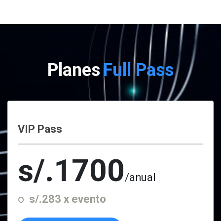
Planes
Full Pass
VIP Pass
s/.1700
/anual
o
s/.283 x evento