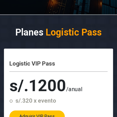
Planes
Logistic Pass
Logistic VIP Pass
s/.1200
/anual
o
s/.320 x evento
Adquirir VIP Pass