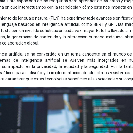
lo. Esta capacidad de las máquinas para aprender de los datos y mejo
a en que interactuamos con la tecnología y cómo esta nos impacta en l
iento de lenguaje natural (PLN) ha experimentado avances significativo
lenguaje basados en inteligencia artificial, como BERT y GPT, las m
exto con un nivel de sofisticación cada vez mayor. Esto ha llevado a me
ica, la generación de contenido y la interacción humano-máquina, abr
a colaboración global.
gencia artificial se ha convertido en un tema candente en el mundo de 
emas de inteligencia artificial se vuelven más integrados en nu
su impacto en la privacidad, la equidad y la seguridad. Por lo tanto,
 éticos para el diseño y la implementación de algoritmos y sistemas de 
a garantizar que estas tecnologías beneficien a la sociedad en su conj