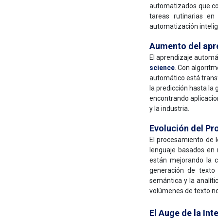
automatizados que com
tareas rutinarias e
automatización intel
Aumento del apr
El aprendizaje automá
science
. Con algorit
automático está trans
la predicción hasta la
encontrando aplicacion
y la industria.
Evolución del Pr
El procesamiento de l
lenguaje basados en 
están mejorando la c
generación de texto
semántica y la analít
volúmenes de texto no
El Auge de la Inte