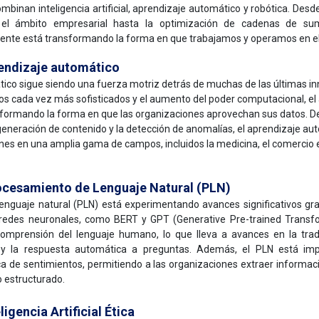
binan inteligencia artificial, aprendizaje automático y robótica. Desd
n el ámbito empresarial hasta la optimización de cadenas de sumi
igente está transformando la forma en que trabajamos y operamos en 
endizaje automático
tico sigue siendo una fuerza motriz detrás de muchas de las últimas i
mos cada vez más sofisticados y el aumento del poder computacional, el
formando la forma en que las organizaciones aprovechan sus datos. Des
 generación de contenido y la detección de anomalías, el aprendizaje au
es en una amplia gama de campos, incluidos la medicina, el comercio e
ocesamiento de Lenguaje Natural (PLN)
enguaje natural (PLN) está experimentando avances significativos gr
redes neuronales, como BERT y GPT (Generative Pre-trained Transf
omprensión del lenguaje humano, lo que lleva a avances en la trad
 y la respuesta automática a preguntas. Además, el PLN está im
ica de sentimientos, permitiendo a las organizaciones extraer informac
 estructurado.
ligencia Artificial Ética