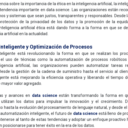
cia sobre la importancia de la ética en la inteligencia artificial, la intelig
tendencia importante en data science. Las organizaciones están rec
tmos y sistemas que sean justos, transparentes y responsables. Desde l
 protección de la privacidad de los datos y la promoción de la equi
nteligencia artificial ética está dando forma a la forma en que se de
 artificial en la actualidad.
nteligente y Optimización de Procesos
teligente está revolucionando la forma en que se realizan los pro
 el uso de técnicas como la automatización de procesos robóticos 
igencia artificial, las organizaciones pueden automatizar tareas r
sde la gestión de la cadena de suministro hasta el servicio al client
gente está mejorando la eficiencia operativa y liberando el tiempo
e mayor valor agregado.
ias y avances en
data science
están transformando la forma en qu
y utilizan los datos para impulsar la innovación y el crecimiento.
 hasta la evolución del procesamiento de lenguaje natural, y desde el 
la automatización inteligente, el futuro de
data science
está lleno de pr
enerse al tanto de estas tendencias y adoptar un enfoque proactivo ha
posicionarse para tener éxito en la era de los datos.