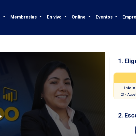
s
Membresías
En vivo
Online
Eventos
Empre
1. Elig
Power
Inicio
21
-
Agos
2. Esc