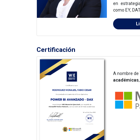
en estrategi
como EY, DA
L
Certificación
A nombre de 
académicas