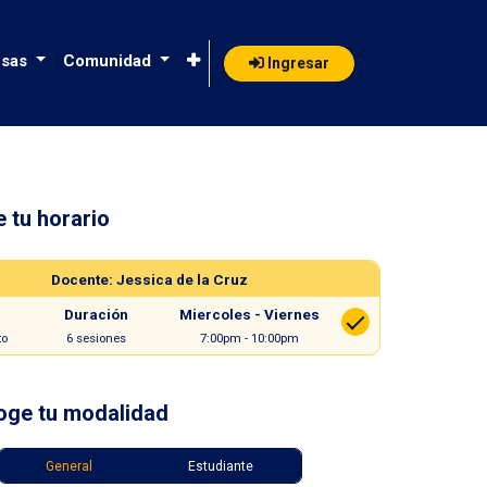
sas
Comunidad
Ingresar
e tu horario
 BI Avanzado
Docente: Jessica de la Cruz
Duración
Miercoles - Viernes
to
6 sesiones
7:00pm - 10:00pm
oge tu modalidad
General
Estudiante