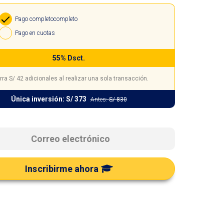
Pago completo
completo
Pago en cuotas
55% Dsct.
rra
S/ 42
adicionales al realizar una sola transacción.
Única inversión:
S/ 373
Antes:
S/ 830
Inscribirme ahora