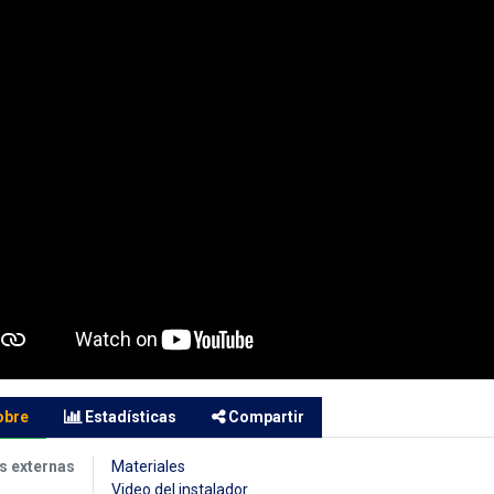
obre
Estadísticas
Compartir
s externas
Materiales
Video del instalador