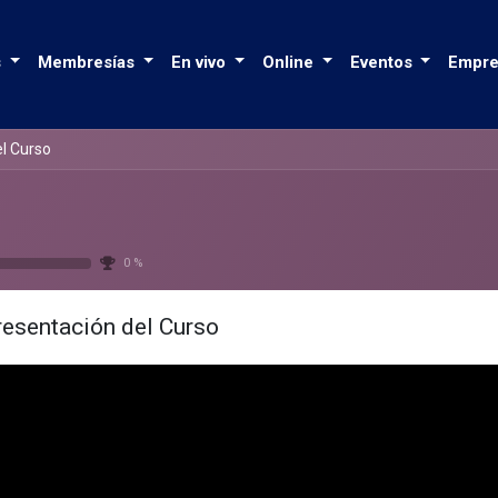
s
Membresías
En vivo
Online
Eventos
Empre
l Curso
0 %
resentación del Curso