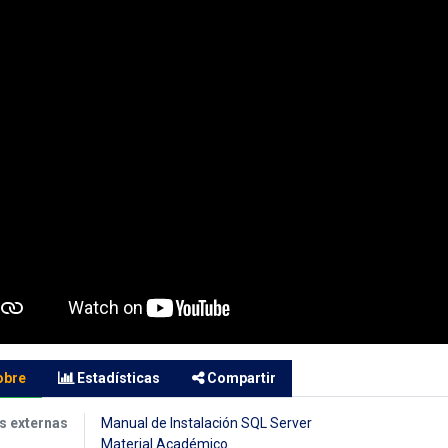
obre
Estadísticas
Compartir
s externas
Manual de Instalación SQL Server
Material Académico